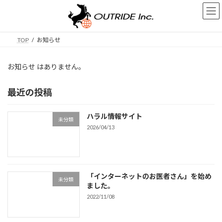
コ
ナ
ン
ビ
テ
ゲ
ン
ー
TOP
お知らせ
ツ
シ
へ
ョ
ス
ン
お知らせ はありません。
キ
に
ッ
移
最近の投稿
プ
動
ハラル情報サイト
未分類
2026/04/13
「インターネットのお医者さん」を始め
未分類
ました。
2022/11/08