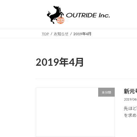
コ
ナ
ン
ビ
テ
ゲ
ン
ー
ツ
シ
TOP
お知らせ
2019年4月
へ
ョ
ス
ン
キ
に
2019年4月
ッ
移
プ
動
新元
未分類
2019/04
先ほど
を求め