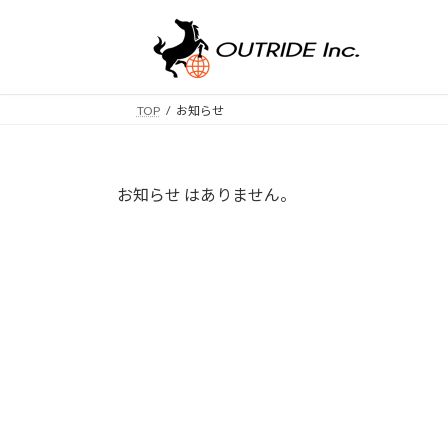
コ
ナ
ン
ビ
テ
ゲ
ン
ー
ツ
シ
TOP
お知らせ
へ
ョ
ス
ン
キ
に
お知らせ はありません。
ッ
移
プ
動